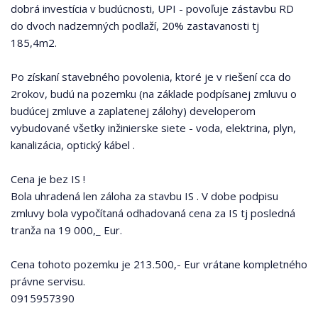
dobrá investícia v budúcnosti, UPI - povoľuje zástavbu RD
do dvoch nadzemných podlaží, 20% zastavanosti tj
185,4m2.
Po získaní stavebného povolenia, ktoré je v riešení cca do
2rokov, budú na pozemku (na základe podpísanej zmluvu o
budúcej zmluve a zaplatenej zálohy) developerom
vybudované všetky inžinierske siete - voda, elektrina, plyn,
kanalizácia, optický kábel .
Cena je bez IS !
Bola uhradená len záloha za stavbu IS . V dobe podpisu
zmluvy bola vypočítaná odhadovaná cena za IS tj posledná
tranža na 19 000,_ Eur.
Cena tohoto pozemku je 213.500,- Eur vrátane kompletného
právne servisu.
0915957390