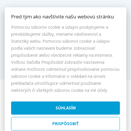
Makléri
Pred tým ako navštívite našu webovú stránku
Napíšte nám
Pomocou súborov cookie a údajov poskytujeme a
Kontakt
prevádzkujeme služby, meriame návštevnosť a
Nastavenie cookies
štatistiky webu. Pomocou súborov cookie a údajov
podľa vašich nastavení budeme zobrazovať
prispôsobené alebo všeobecné reklamy na internete.
Voľbou tlačidla Prispôsobiť zobrazíte nastavenia
vrátane možnosti odmietnuť prispôsobovanie pomocou
súborov cookie a informácie o ovládaní na úrovni
prehliadača umožňujúce odmietnuť používanie
niektorých či všetkých súborov cookie na iné účely.
© 2026 -
ORIN REAL s.r.o.
PANORAMA centrum, Moyzesova 4/B, Pezinok 902 01, Tel.: 0903
570428, 033 2400486, E-mail: reality@orinreal.com
SÚHLASÍM
PRISPÔSOBIŤ
Prepnúť na verziu pre počítače