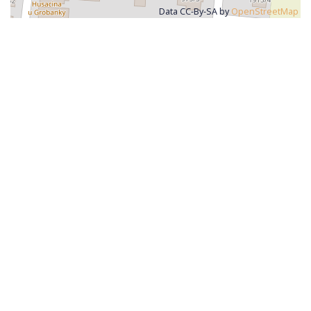
Data CC-By-SA by
OpenStreetMap