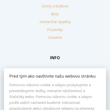
Domy a budovy
Byty
Komerčné objekty
Pozemky
Ostatné
INFO
Makléri
Pred tým ako navštívite našu webovú stránku
Napíšte nám
Pomocou súborov cookie a údajov poskytujeme a
Kontakt
prevádzkujeme služby, meriame návštevnosť a
Nastavenie cookies
štatistiky webu. Pomocou súborov cookie a údajov
podľa vašich nastavení budeme zobrazovať
prispôsobené alebo všeobecné reklamy na internete.