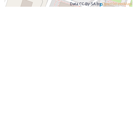
Data CC-By-SA by
OpenStreetMap