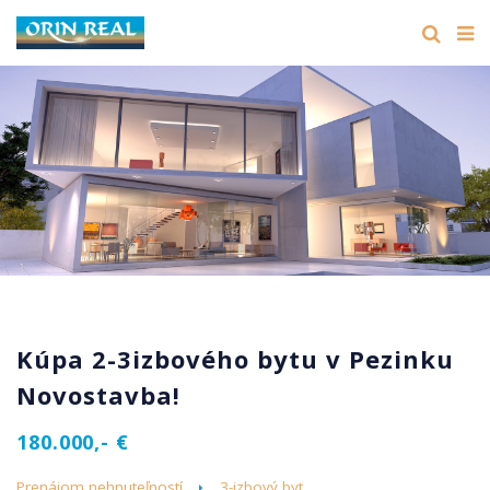
Kúpa 2-3izbového bytu v Pezinku
Novostavba!
180.000,- €
Prenájom nehnuteľností
3-izbový byt