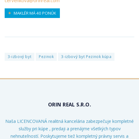
cervenkova@orinreal.com
MAKLÉR MÁ 40 PONÚK
3-izbový byt
Pezinok
3-izbový byt Pezinok kúpa
ORIN REAL S.R.O.
Naša LICENCOVANÁ realitná kancelária zabezpečuje kompletné
služby pri kúpe , predaji a prenájme všetkých typov
nehnuteľností. Poskytujeme tiež kompletný právny servis a