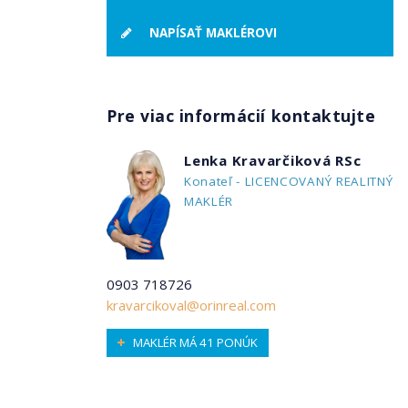
NAPÍSAŤ MAKLÉROVI
Pre viac informácií kontaktujte
Lenka Kravarčiková RSc
Konateľ - LICENCOVANÝ REALITNÝ
MAKLÉR
0903 718726
kravarcikoval@orinreal.com
MAKLÉR MÁ 41 PONÚK