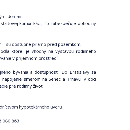
nými domami.
altovej komunikácii, čo zabezpečuje pohodlný
 plyn – sú dostupné priamo pred pozemkom.
odľa ktorej je vhodný na výstavbu rodinného
ývanie v príjemnom prostredí.
jného bývania a dostupnosti. Do Bratislavy sa
é napojenie smerom na Senec a Trnavu. V obci
die pre rodinný život.
 .
edníctvom hypotekárneho úveru.
48 080 863