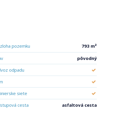
zloha pozemku
793 m²
av
pôvodný
voz odpadu
yn
žinierske siete
ístupová cesta
asfaltová cesta