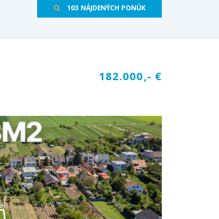
103 NÁJDENÝCH PONÚK
182.000,- €