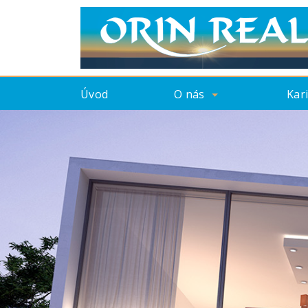
Úvod
O nás
Kar