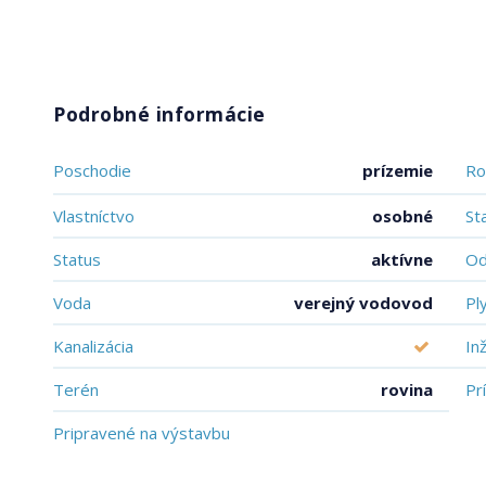
Podrobné informácie
Poschodie
prízemie
Ro
Vlastníctvo
osobné
St
Status
aktívne
Od
Voda
verejný vodovod
Pl
Kanalizácia
In
Terén
rovina
Pr
Pripravené na výstavbu
schválené v územnom pláne