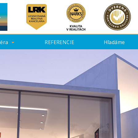
iéra
REFERENCIE
Hľadáme