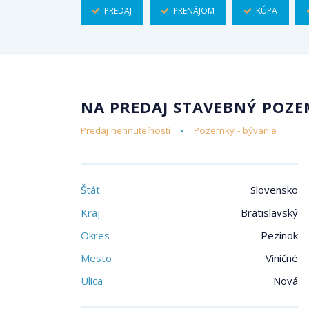
PREDAJ
PRENÁJOM
KÚPA
NA PREDAJ STAVEBNÝ POZ
Predaj nehnuteľností
Pozemky - bývanie
Štát
Slovensko
Kraj
Bratislavský
Okres
Pezinok
Mesto
Viničné
Ulica
Nová