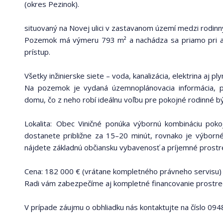
(okres Pezinok).
situovaný na Novej ulici v zastavanom území medzi rodin
Pozemok má výmeru 793 m² a nachádza sa priamo pri asf
prístup.
Všetky inžinierske siete – voda, kanalizácia, elektrina aj
Na pozemok je vydaná územnoplánovacia informácia, p
domu, čo z neho robí ideálnu voľbu pre pokojné rodinné b
Lokalita: Obec Viničné ponúka výbornú kombináciu poko
dostanete približne za 15–20 minút, rovnako je výborn
nájdete základnú občiansku vybavenosť a príjemné prostre
Cena: 182 000 € (vrátane kompletného právneho servisu)
Radi vám zabezpečíme aj kompletné financovanie prostr
V prípade záujmu o obhliadku nás kontaktujte na číslo 09