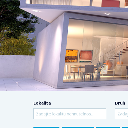
Lokalita
Druh
Zadajte lokalitu nehnuteľnosti ..
Zadaj