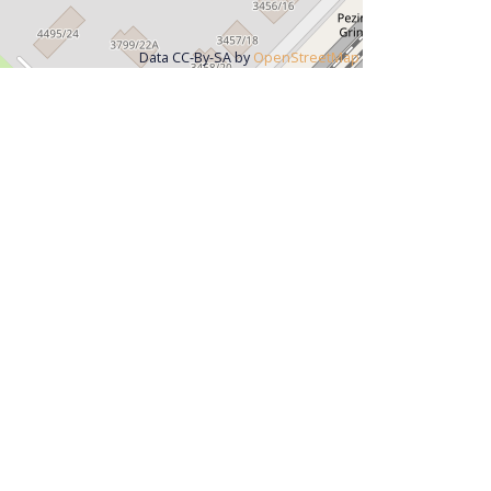
Data CC-By-SA by
OpenStreetMap