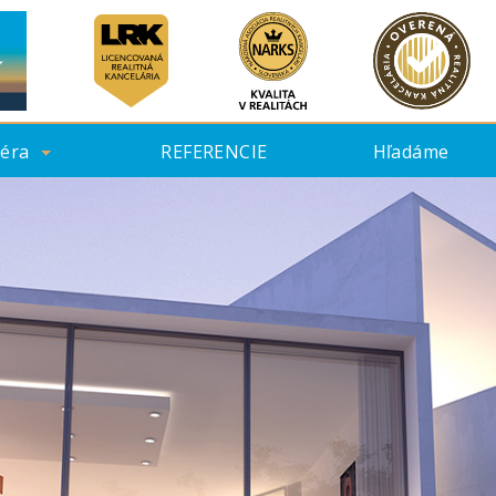
iéra
REFERENCIE
Hľadáme