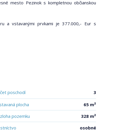
resné mesto Pezinok s kompletnou občianskou
u a vstavanými prvkami je 377.000,- Eur s
čet poschodí
3
stavaná plocha
65 m²
zloha pozemku
328 m²
astníctvo
osobné