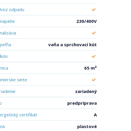
voz odpadu
. napätie
230/400V
nalizácia
peľňa
vaňa a sprchovací kút
lkón
vnica
65 m²
žinierske siete
riadenie
zariadený
b
predpríprava
ergetický certifikát
A
ná
plastové