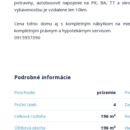
potraviny, autobusové napojenie na PK, BA, TT a ok
vybavenosťou je vzdialene len 10km.
Cena tohto domu aj s kompletným nábytkom na mier
kompletným právnym a hypotekárnym servisom.
0915957390
Podrobné informácie
Poschodie
prízemie
Po
Počet izieb
4
Za
Celková rozloha
196 m²
Ro
Úžitková plocha
196 m²
Vl