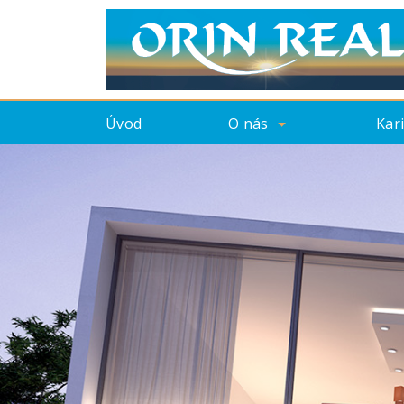
Úvod
O nás
Kar