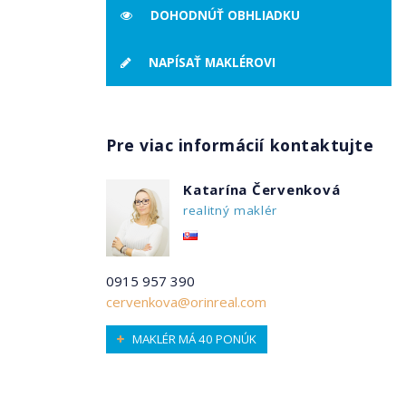
DOHODNÚŤ OBHLIADKU
NAPÍSAŤ MAKLÉROVI
Pre viac informácií kontaktujte
Katarína Červenková
realitný maklér
0915 957 390
cervenkova@orinreal.com
MAKLÉR MÁ 40 PONÚK