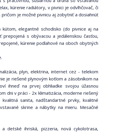
sť s práčovňou, sušiarňou a druhá so vstavanou
ax, kúrenie radiátory, v pivnici je odvlhčovač, či
pričom je možné pivnicu aj zobytniť a dosiahnúť
kútom, elegantné schodisko (do pivnice aj na
ť prepojená s obývacou a jedálenskou časťou,
repojené, kúrenie podlahové na oboch obytných
.
alizácia, plyn, elektrina, internet cez - telekom
enie je riešené plynovým kotlom a zásobníkom na
ví ihneď na prvej obhliadke svojou úžasnou
 dni v práci - 2x klimatizácia, moderne riešený
 kvalitná sanita, nadštandartné prvky, kvalitné
 vstavané skrine a nábytky na mieru. Mesačné
 a detské ihriská, pizzeria, nová cykolotrasa,