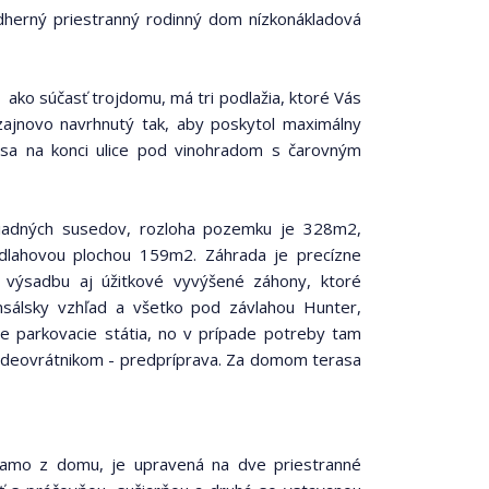
ádherný priestranný rodinný dom nízkonákladová
ako súčasť trojdomu, má tri podlažia, ktoré Vás
izajnovo navrhnutý tak, aby poskytol maximálny
 sa na konci ulice pod vinohradom s čarovným
iadných susedov, rozloha pozemku je 328m2,
dlahovou plochou 159m2. Záhrada je precízne
 výsadbu aj úžitkové vyvýšené záhony, ktoré
nsálsky vzhľad a všetko pod závlahou Hunter,
 parkovacie státia, no v prípade potreby tam
 videovrátnikom - predpríprava. Za domom terasa
riamo z domu, je upravená na dve priestranné