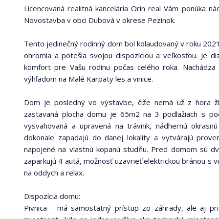
Licencovaná realitná kancelária Orin real Vám ponúka n
Novostavba v obci Dubová v okrese Pezinok.
Tento jedinečný rodinný dom bol kolaudovaný v roku 2021 
ohromia a potešia svojou dispozíciou a veľkosťou. Je d
komfort pre Vašu rodinu počas celého roka. Nachádza
výhľadom na Malé Karpaty les a vinice.
Dom je posledný vo výstavbe, čiže nemá už z hora ž
zastavaná plocha domu je 65m2 na 3 podlažiach s po
vysvahovaná a upravená na trávnik, nádhernú okrasnú
dokonale zapadajú do danej lokality a vytvárajú prove
napojené na vlastnú kopanú studňu. Pred domom sú dve
zaparkujú 4 autá, možnosť uzavrieť elektrickou bránou s
na oddych a relax.
Dispozícia domu:
Pivnica - má samostatný prístup zo záhrady, ale aj p