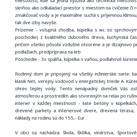
miestnosti, kde sa jedna využíva ako technická miestno
skriňou ako odkaladací priestor s miestom na cvičenie či rel
zmäkčovač vody a je maximálne suchá s príjemnou klímou, 
tak dve izby navyše.
Prízemie - vstupná chodba, kúpelka s wc so sprchovým 
poschodie) z kvalitného dubového dreva, kuchynská čas
pričom všetko pôsobí vzdušne otvorene a je dizajnovo p
podlažiach, predpríprava na krb
Poschodie - 3x spálňa, kúpelka s vaňou, podlahové kúrenie
Rodinný dom je pripojený na všetky inžinierske siete: kan
klasik Net, verejny vodovod v energetickej triede A. Kúr
ohrev teplej vody. Tento nenápadný domček Vás oslo
atmosferou a prostredím ako stvoreným na relax po rušnom
interier v každej miestnosti - liate betóny v kúpelkách,
drevené parkety a interierové dvere, drevená terasa,
náklady na rodinu sú do 155,- Eur.
V obci sa nachádza: škola, škôlka, vinárstva, športové