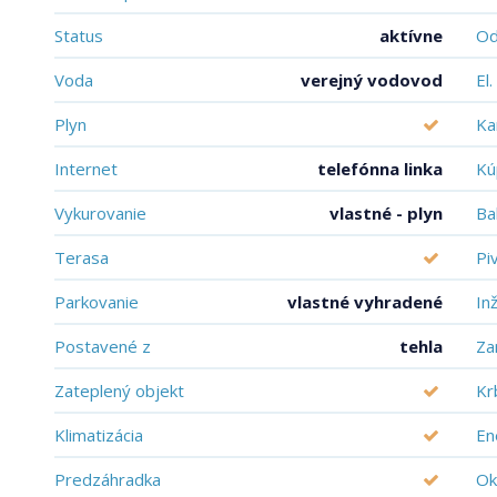
Status
aktívne
Od
Voda
verejný vodovod
El
Plyn
Ka
Internet
telefónna linka
Kú
Vykurovanie
vlastné - plyn
Ba
Terasa
Pi
Parkovanie
vlastné vyhradené
In
Postavené z
tehla
Za
Zateplený objekt
Kr
Klimatizácia
En
Predzáhradka
Ok