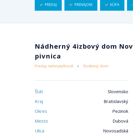
PREDAJ
PRENÁJOM
KÚPA
Nádherný 4izbový dom Nov
pivnica
Predaj nehnuteľností
Rodinný dom
Štát
Slovensko
Kraj
Bratislavský
Okres
Pezinok
Mesto
Dubová
Ulica
Novosadská