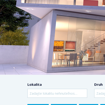
Lokalita
Druh
Zadajte lokalitu nehnuteľnosti ..
Zadaj