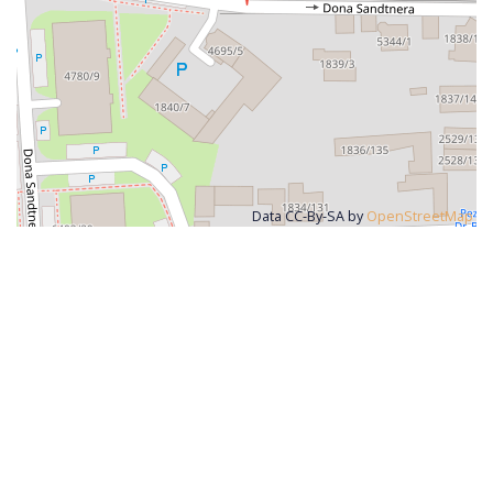
Data CC-By-SA by
OpenStreetMap