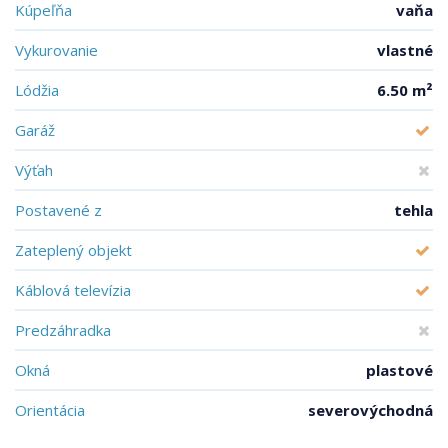
Kúpeľňa
vaňa
Vykurovanie
vlastné
Lódžia
6.50 m²
Garáž
Výťah
Postavené z
tehla
Zateplený objekt
Káblová televízia
Predzáhradka
Okná
plastové
Orientácia
severovýchodná