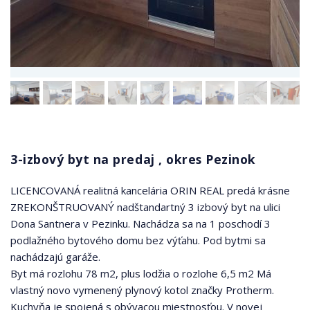
3-izbový byt na predaj , okres Pezinok
LICENCOVANÁ realitná kancelária ORIN REAL predá krásne
ZREKONŠTRUOVANÝ nadštandartný 3 izbový byt na ulici
Dona Santnera v Pezinku. Nachádza sa na 1 poschodí 3
podlažného bytového domu bez výťahu. Pod bytmi sa
nachádzajú garáže.
Byt má rozlohu 78 m2, plus lodžia o rozlohe 6,5 m2 Má
vlastný novo vymenený plynový kotol značky Protherm.
Kuchyňa je spojená s obývacou miestnosťou. V novej