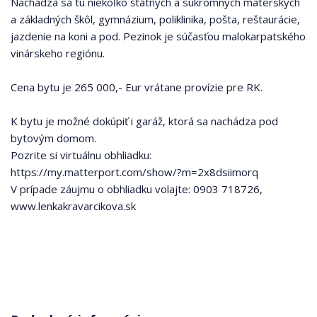
Nachádza sa tu niekoľko štátnych a súkromných materských
a základných škôl, gymnázium, poliklinika, pošta, reštaurácie,
jazdenie na koni a pod. Pezinok je súčasťou malokarpatského
vinárskeho regiónu.
Cena bytu je 265 000,- Eur vrátane provízie pre RK.
K bytu je možné dokúpiť i garáž, ktorá sa nachádza pod
bytovým domom.
Pozrite si virtuálnu obhliadku:
https://my.matterport.com/show/?m=2x8dsiimorq
V prípade záujmu o obhliadku volajte: 0903 718726,
www.lenkakravarcikova.sk