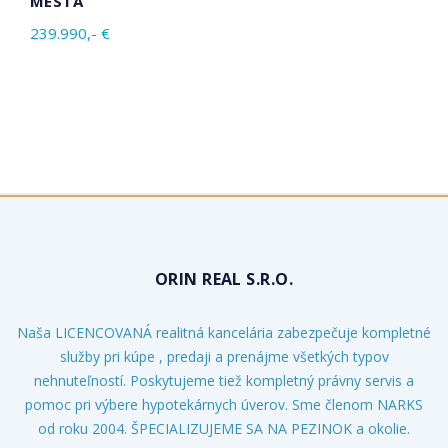
TA
ZREKON
990,- €
200.000,
ORIN REAL S.R.O.
Naša LICENCOVANÁ realitná kancelária zabezpečuje kompletné
služby pri kúpe , predaji a prenájme všetkých typov
nehnuteľností. Poskytujeme tiež kompletný právny servis a
pomoc pri výbere hypotekárnych úverov. Sme členom NARKS
od roku 2004. ŠPECIALIZUJEME SA NA PEZINOK a okolie.