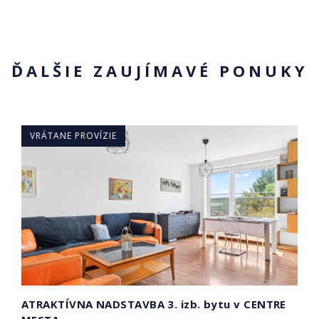
ĎALŠIE ZAUJÍMAVÉ PONUKY
ÁTANE PROVÍZIE
VRÁTAN
AKTÍVNA NADSTAVBA 3. izb. bytu v CENTRE
PRIPRA