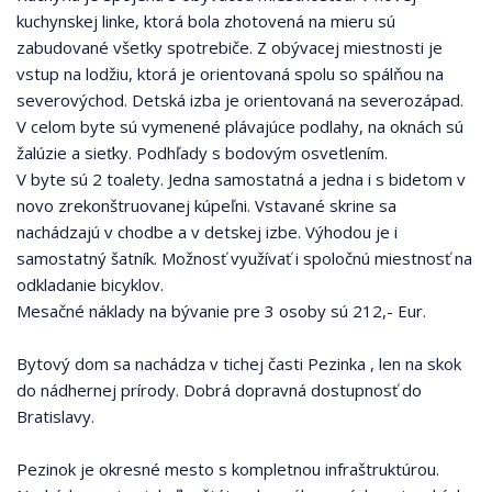
kuchynskej linke, ktorá bola zhotovená na mieru sú
zabudované všetky spotrebiče. Z obývacej miestnosti je
vstup na lodžiu, ktorá je orientovaná spolu so spálňou na
severovýchod. Detská izba je orientovaná na severozápad.
V celom byte sú vymenené plávajúce podlahy, na oknách sú
žalúzie a sieťky. Podhľady s bodovým osvetlením.
V byte sú 2 toalety. Jedna samostatná a jedna i s bidetom v
novo zrekonštruovanej kúpeľni. Vstavané skrine sa
nachádzajú v chodbe a v detskej izbe. Výhodou je i
samostatný šatník. Možnosť využívať i spoločnú miestnosť na
odkladanie bicyklov.
Mesačné náklady na bývanie pre 3 osoby sú 212,- Eur.
Bytový dom sa nachádza v tichej časti Pezinka , len na skok
do nádhernej prírody. Dobrá dopravná dostupnosť do
Bratislavy.
Pezinok je okresné mesto s kompletnou infraštruktúrou.