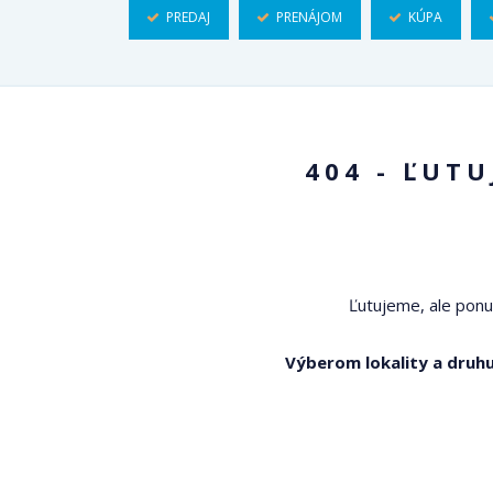
PREDAJ
PRENÁJOM
KÚPA
404 - ĽUT
Ľutujeme, ale ponu
Výberom lokality a druhu