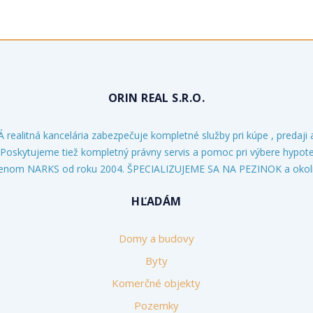
ORIN REAL S.R.O.
alitná kancelária zabezpečuje kompletné služby pri kúpe , predaji
 Poskytujeme tiež kompletný právny servis a pomoc pri výbere hypo
lenom NARKS od roku 2004. ŠPECIALIZUJEME SA NA PEZINOK a okoli
HĽADÁM
Domy a budovy
Byty
Komerčné objekty
Pozemky