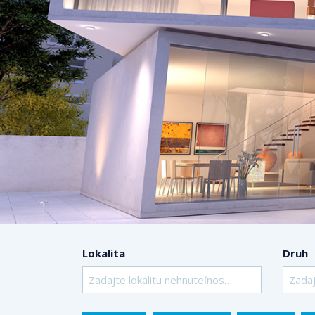
Lokalita
Druh
Zadajte lokalitu nehnuteľnosti ..
Zadaj