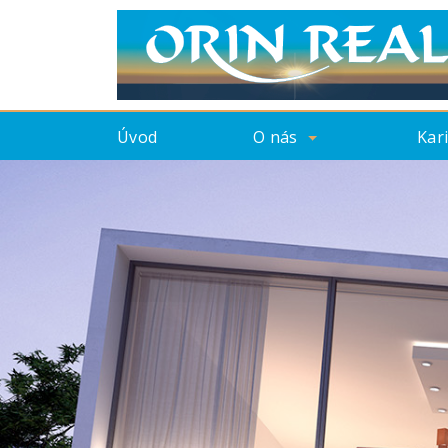
Úvod
O nás
Kar