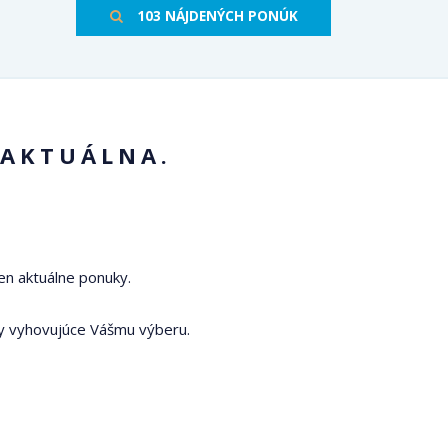
103 NÁJDENÝCH PONÚK
 AKTUÁLNA.
en aktuálne ponuky.
y vyhovujúce Vášmu výberu.