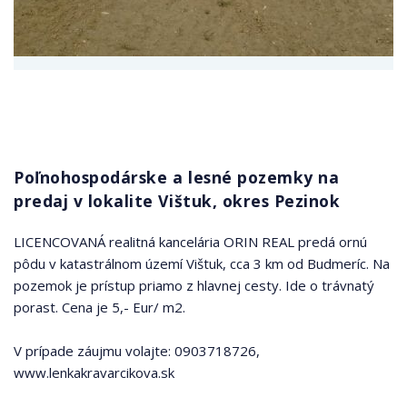
Poľnohospodárske a lesné pozemky na
predaj v lokalite Vištuk, okres Pezinok
LICENCOVANÁ realitná kancelária ORIN REAL predá ornú
pôdu v katastrálnom území Vištuk, cca 3 km od Budmeríc. Na
pozemok je prístup priamo z hlavnej cesty. Ide o trávnatý
porast. Cena je 5,- Eur/ m2.
V prípade záujmu volajte: 0903718726,
www.lenkakravarcikova.sk