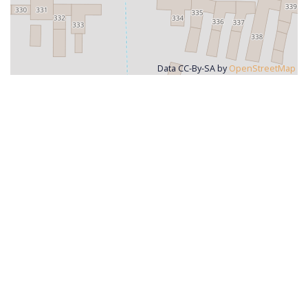
Data CC-By-SA by
OpenStreetMap