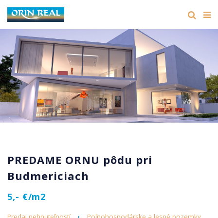
PREDAME ORNU pôdu pri
Budmericiach
5,- €/m2
Predaj nehnuteľností
Poľnohospodárske a lesné pozemky