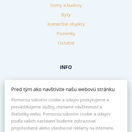
Domy a budovy
Byty
Komerčné objekty
Pozemky
Ostatné
INFO
Makléri
Pred tým ako navštívite našu webovú stránku
Napíšte nám
Pomocou súborov cookie a údajov poskytujeme a
Kontakt
prevádzkujeme služby, meriame návštevnosť a
Nastavenie cookies
štatistiky webu. Pomocou súborov cookie a údajov
podľa vašich nastavení budeme zobrazovať
prispôsobené alebo všeobecné reklamy na internete.