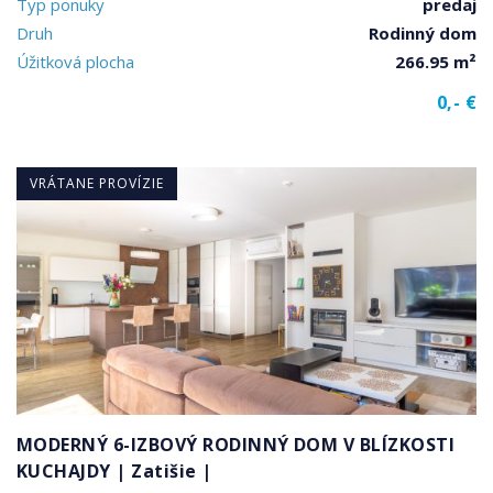
Typ ponuky
predaj
Druh
Rodinný dom
Úžitková plocha
266.95 m²
0,- €
VRÁTANE PROVÍZIE
MODERNÝ 6-IZBOVÝ RODINNÝ DOM V BLÍZKOSTI
KUCHAJDY | Zatišie |