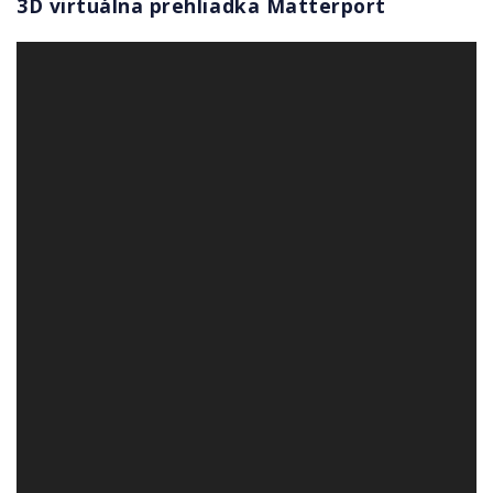
3D virtuálna prehliadka Matterport