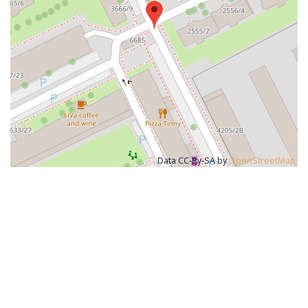
Data CC-By-SA by
OpenStreetMap