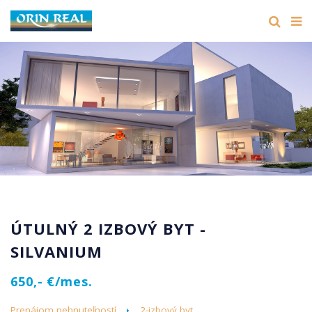
ÚTULNÝ 2 IZBOVÝ BYT -
SILVANIUM
650,- €/mes.
Prenájom nehnuteľností
2-izbový byt