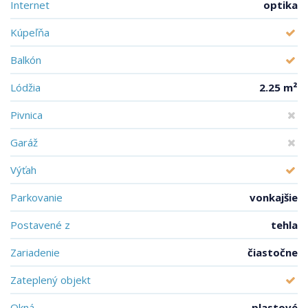
Internet
optika
Kúpeľňa
Balkón
Lódžia
2.25 m²
Pivnica
Garáž
Výťah
Parkovanie
vonkajšie
Postavené z
tehla
Zariadenie
čiastočne
Zateplený objekt
Okná
plastové