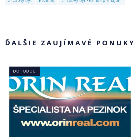
2-izbový byt
Pezinok
2-izbový byt Pezinok prenájom
ĎALŠIE ZAUJÍMAVÉ PONUKY
DOHODOU