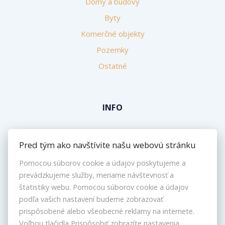
Domy a budovy
Byty
Komerčné objekty
Pozemky
Ostatné
INFO
Makléri
Pred tým ako navštívite našu webovú stránku
Napíšte nám
Pomocou súborov cookie a údajov poskytujeme a
Kontakt
prevádzkujeme služby, meriame návštevnosť a
Nastavenie cookies
štatistiky webu. Pomocou súborov cookie a údajov
podľa vašich nastavení budeme zobrazovať
prispôsobené alebo všeobecné reklamy na internete.
Voľbou tlačidla Prispôsobiť zobrazíte nastavenia