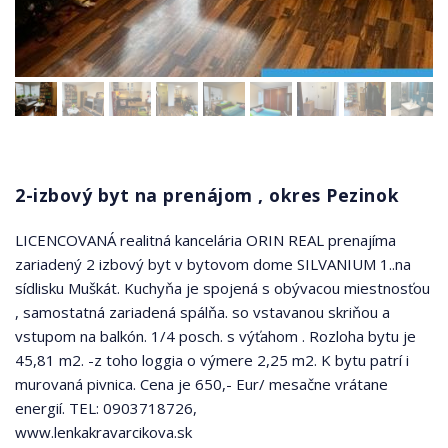
2-izbový byt na prenájom , okres Pezinok
LICENCOVANÁ realitná kancelária ORIN REAL prenajíma
zariadený 2 izbový byt v bytovom dome SILVANIUM 1..na
sídlisku Muškát. Kuchyňa je spojená s obývacou miestnosťou
, samostatná zariadená spálňa. so vstavanou skriňou a
vstupom na balkón. 1/4 posch. s výťahom . Rozloha bytu je
45,81 m2. -z toho loggia o výmere 2,25 m2. K bytu patrí i
murovaná pivnica. Cena je 650,- Eur/ mesačne vrátane
energií. TEL: 0903718726,
www.lenkakravarcikova.sk