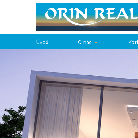
Úvod
O nás
Kar