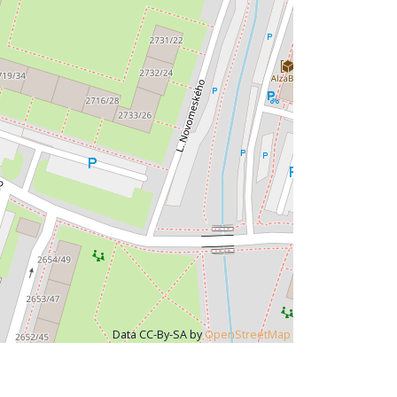
Data CC-By-SA by
OpenStreetMap