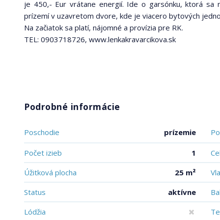
je 450,- Eur vrátane energií. Ide o garsónku, ktorá s
prízemí v uzavretom dvore, kde je viacero bytových jedno
Na začiatok sa platí, nájomné a provízia pre RK.
TEL: 0903718726, www.lenkakravarcikova.sk
Podrobné informácie
Poschodie
prízemie
Po
Počet izieb
1
Ce
Úžitková plocha
25 m²
Vl
Status
aktívne
Ba
Lódžia
Te