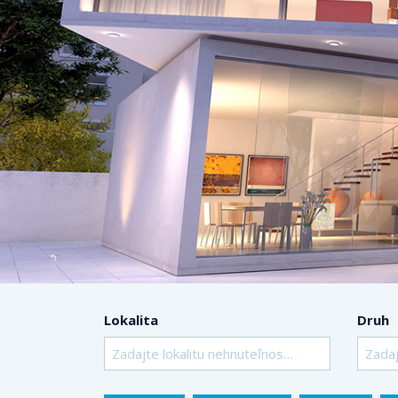
Lokalita
Druh
Zadajte lokalitu nehnuteľnosti ..
Zadaj