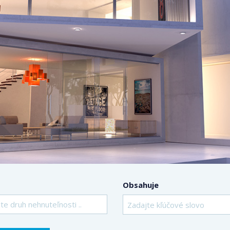
Obsahuje
te druh nehnuteľnosti ..