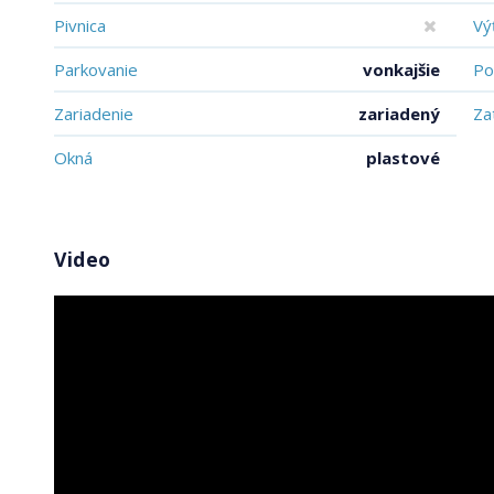
Pivnica
Vý
Parkovanie
vonkajšie
Po
Zariadenie
zariadený
Za
Okná
plastové
Video