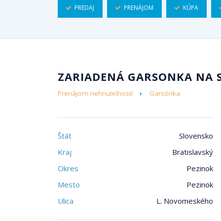
PREDAJ
PRENÁJOM
KÚPA
ZARIADENÁ GARSONKA NA 
Prenájom nehnuteľností
Garsónka
Štát
Slovensko
Kraj
Bratislavský
Okres
Pezinok
Mesto
Pezinok
Ulica
L. Novomeského