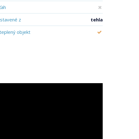
ťah
stavené z
tehla
teplený objekt