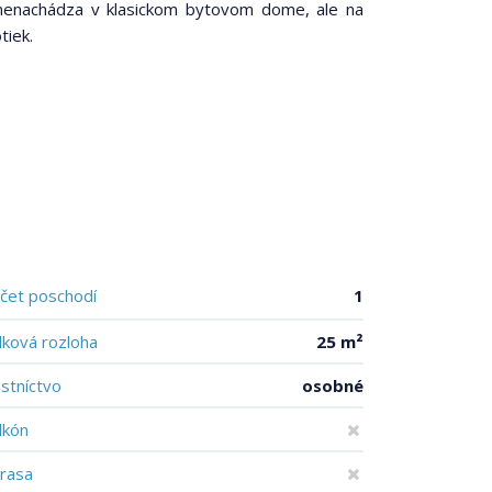
a nenachádza v klasickom bytovom dome, ale na
tiek.
čet poschodí
1
lková rozloha
25 m²
astníctvo
osobné
lkón
rasa