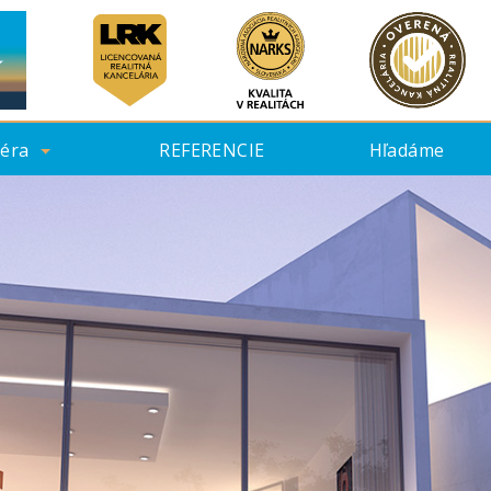
iéra
REFERENCIE
Hľadáme