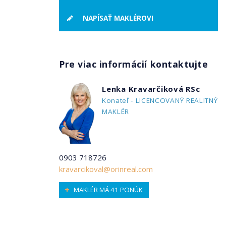
NAPÍSAŤ MAKLÉROVI
Pre viac informácií kontaktujte
Lenka Kravarčiková RSc
Konateľ - LICENCOVANÝ REALITNÝ
MAKLÉR
0903 718726
kravarcikoval@orinreal.com
MAKLÉR MÁ 41 PONÚK