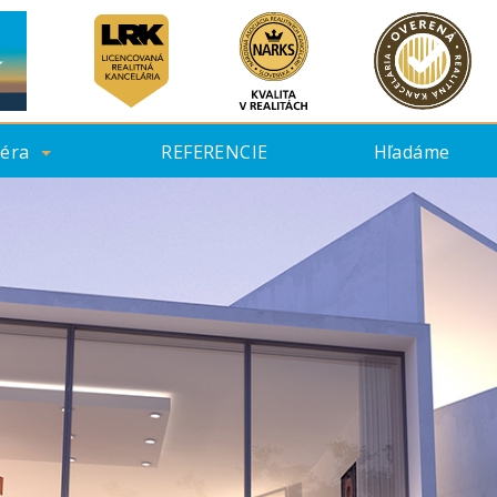
iéra
REFERENCIE
Hľadáme