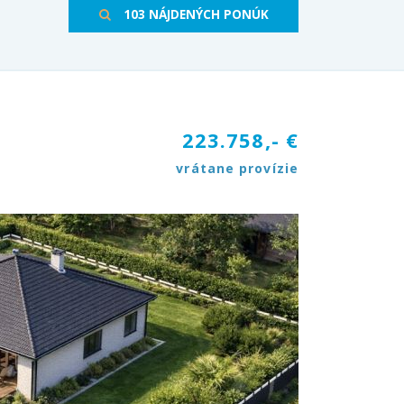
103 NÁJDENÝCH PONÚK
223.758,- €
vrátane provízie