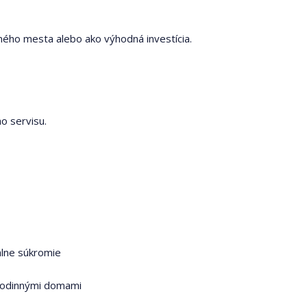
vného mesta alebo ako výhodná investícia.
o servisu.
álne súkromie
 rodinnými domami