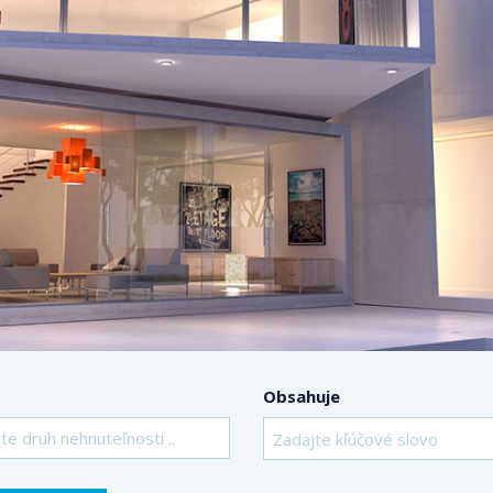
Obsahuje
te druh nehnuteľnosti ..