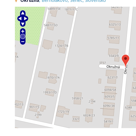
Okružná
, Bernolákovo, Senec, Slovensko