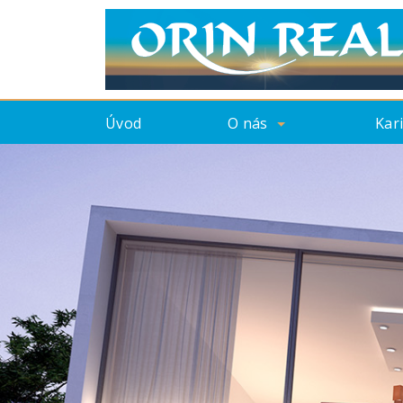
Úvod
O nás
Kar