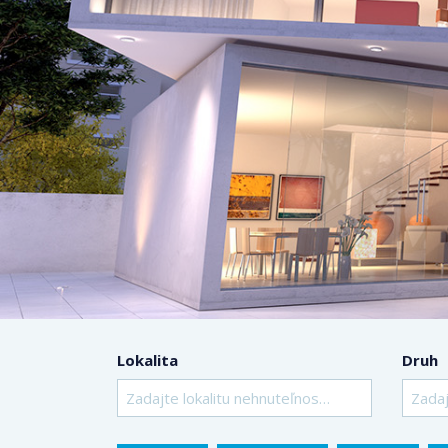
Lokalita
Druh
Zadajte lokalitu nehnuteľnosti ..
Zadaj