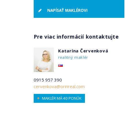
NAPÍSAŤ MAKLÉROVI
Pre viac informácií kontaktujte
Katarína Červenková
realitný maklér
0915 957 390
cervenkova@orinreal.com
MAKLÉR MÁ 40 PONÚK