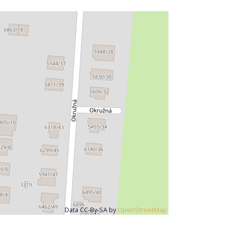
Data CC-By-SA by
OpenStreetMap