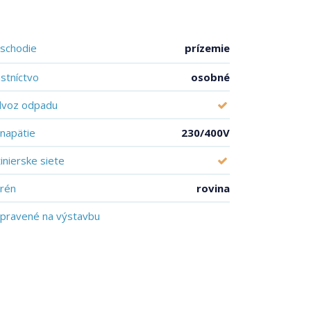
schodie
prízemie
astníctvo
osobné
voz odpadu
. napätie
230/400V
žinierske siete
rén
rovina
ipravené na výstavbu
vydané územné rozhodnutie