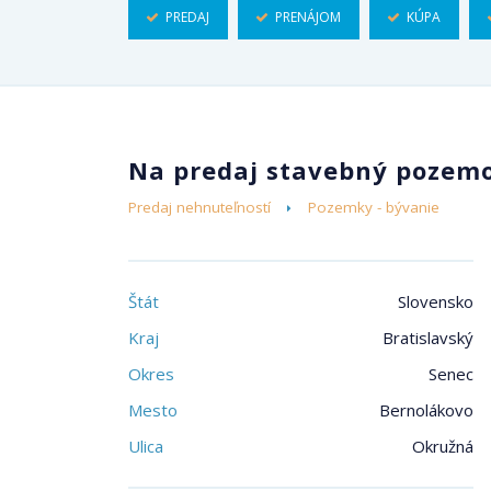
PREDAJ
PRENÁJOM
KÚPA
Na predaj stavebný pozem
Predaj nehnuteľností
Pozemky - bývanie
Štát
Slovensko
Kraj
Bratislavský
Okres
Senec
Mesto
Bernolákovo
Ulica
Okružná