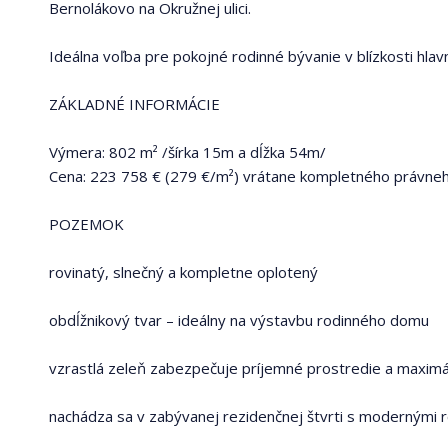
Bernolákovo na Okružnej ulici.
Ideálna voľba pre pokojné rodinné bývanie v blízkosti hla
ZÁKLADNÉ INFORMÁCIE
Výmera: 802 m² /šírka 15m a dĺžka 54m/
Cena: 223 758 € (279 €/m²) vrátane kompletného právneh
POZEMOK
rovinatý, slnečný a kompletne oplotený
obdĺžnikový tvar – ideálny na výstavbu rodinného domu
vzrastlá zeleň zabezpečuje príjemné prostredie a maxim
nachádza sa v zabývanej rezidenčnej štvrti s modernými