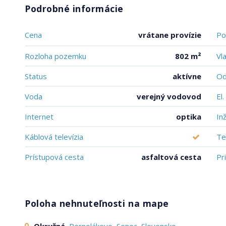
Podrobné informácie
Cena
vrátane provízie
Po
Rozloha pozemku
802 m²
Vl
Status
aktívne
Od
Voda
verejný vodovod
El
Internet
optika
In
Káblová televízia
Te
Prístupová cesta
asfaltová cesta
Pr
Poloha nehnuteľnosti na mape