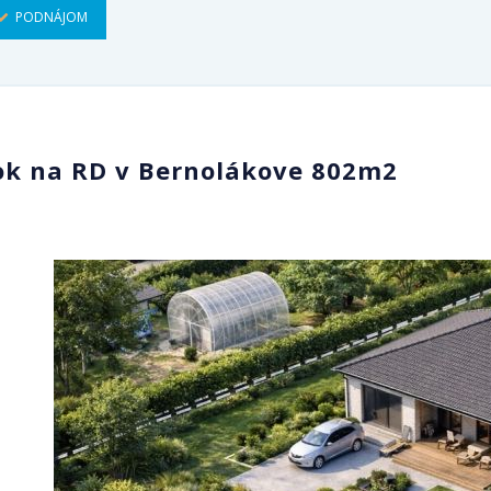
PODNÁJOM
ok na RD v Bernolákove 802m2