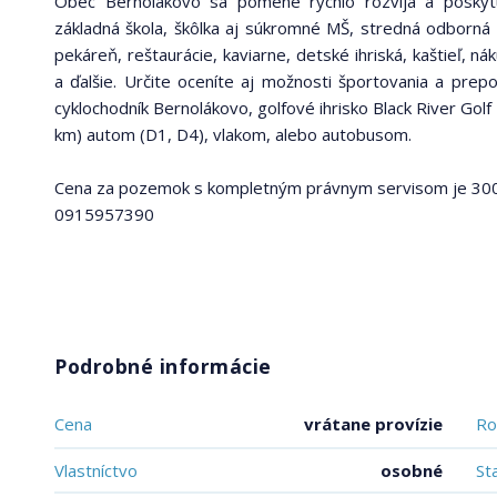
Obec Bernolákovo sa pomene rýchlo rozvíja a poskyt
základná škola, škôlka aj súkromné MŠ, stredná odborná šk
pekáreň, reštaurácie, kaviarne, detské ihriská, kaštieľ, ná
a ďalšie. Určite oceníte aj možnosti športovania a prep
cyklochodník Bernolákovo, golfové ihrisko Black River Gol
km) autom (D1, D4), vlakom, alebo autobusom.
Cena za pozemok s kompletným právnym servisom je 300.
0915957390
Podrobné informácie
Cena
vrátane provízie
Ro
Vlastníctvo
osobné
St