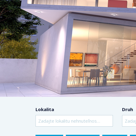
Lokalita
Druh
Zadajte lokalitu nehnuteľnosti ..
Zadaj