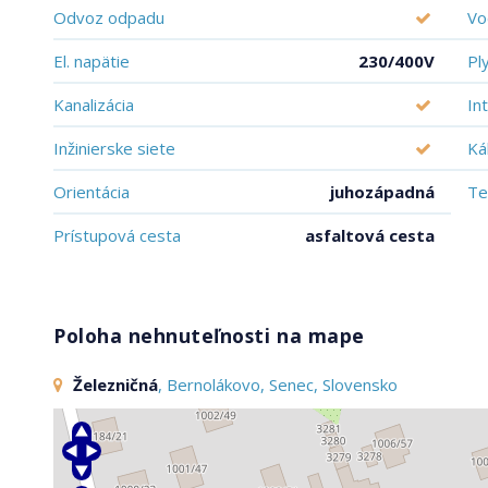
Odvoz odpadu
Vo
El. napätie
230/400V
Pl
Kanalizácia
In
Inžinierske siete
Ká
Orientácia
juhozápadná
Te
Prístupová cesta
asfaltová cesta
Poloha nehnuteľnosti na mape
Železničná
, Bernolákovo, Senec, Slovensko