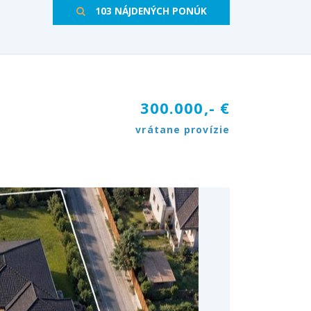
103 NÁJDENÝCH PONÚK
300.000,- €
vrátane provízie