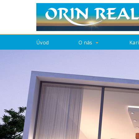
Úvod
O nás
Kar