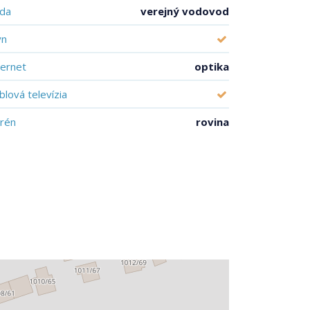
da
verejný vodovod
yn
ternet
optika
blová televízia
rén
rovina