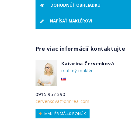
DOHODNÚŤ OBHLIADKU
NAPÍSAŤ MAKLÉROVI
Pre viac informácií kontaktujte
Katarína Červenková
realitný maklér
0915 957 390
cervenkova@orinreal.com
MAKLÉR MÁ 40 PONÚK