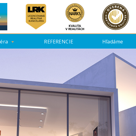
iéra
REFERENCIE
Hľadáme