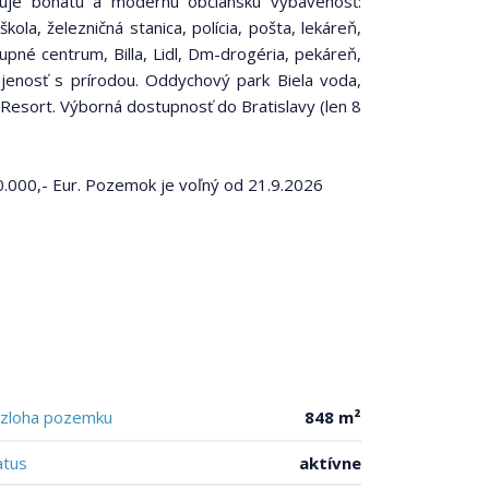
uje bohatú a modernú občiansku vybavenosť:
ola, železničná stanica, polícia, pošta, lekáreň,
kupné centrum, Billa, Lidl, Dm-drogéria, pekáreň,
ojenosť s prírodou. Oddychový park Biela voda,
f Resort. Výborná dostupnosť do Bratislavy (len 8
000,- Eur. Pozemok je voľný od 21.9.2026
zloha pozemku
848 m²
atus
aktívne