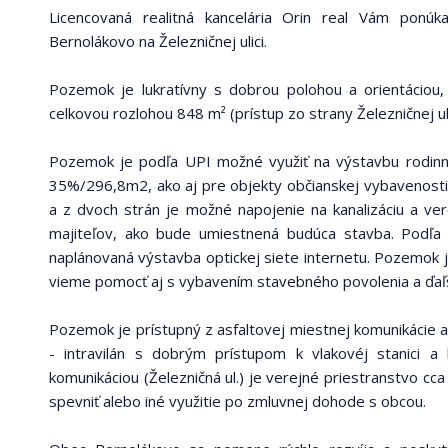
Licencovaná realitná kancelária Orin real Vám ponú
Bernolákovo na Železničnej ulici.
Pozemok je lukratívny s dobrou polohou a orientáciou,
celkovou rozlohou 848 m² (prístup zo strany Železničnej ul
Pozemok je podľa UPI možné využiť na výstavbu rodin
35%/296,8m2, ako aj pre objekty občianskej vybavenosti. 
a z dvoch strán je možné napojenie na kanalizáciu a ve
majiteľov, ako bude umiestnená budúca stavba. Podľa
naplánovaná výstavba optickej siete internetu. Pozemok j
vieme pomocť aj s vybavením stavebného povolenia a ďaľší
Pozemok je prístupný z asfaltovej miestnej komunikácie a
- intravilán s dobrým prístupom k vlakovéj stanici
komunikáciou (Železničná ul.) je verejné priestranstvo cca
spevniť alebo iné využitie po zmluvnej dohode s obcou.