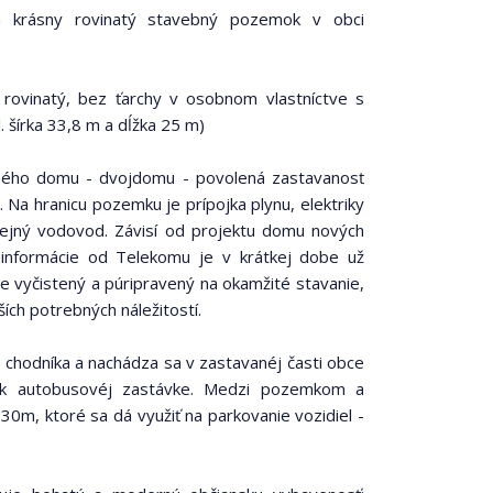
ka krásny rovinatý stavebný pozemok v obci
 rovinatý, bez ťarchy v osobnom vlastníctve s
. šírka 33,8 m a dĺžka 25 m)
ného domu - dvojdomu - povolená zastavanosť
Na hranicu pozemku je prípojka plynu, elektriky
rejný vodovod. Závisí od projektu domu nových
 informácie od Telekomu je v krátkej dobe už
e vyčistený a púripravený na okamžité stavanie,
ch potrebných náležitostí.
 chodníka a nachádza sa v zastavanéj časti obce
 a k autobusovéj zastávke. Medzi pozemkom a
 30m, ktoré sa dá využiť na parkovanie vozidiel -