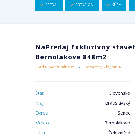
PREDAJ
PRENÁJOM
KÚPA
NaPredaj Exkluzívny stave
Bernolákove 848m2
Predaj nehnuteľností
Pozemky - bývanie
Štát
Slovensko
Kraj
Bratislavský
Okres
Senec
Mesto
Bernolákovo
Ulica
Železničná