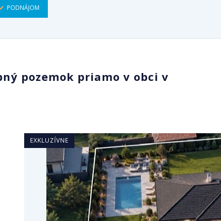
PODNÁJOM
bný pozemok priamo v obci v
EXKLUZÍVNE